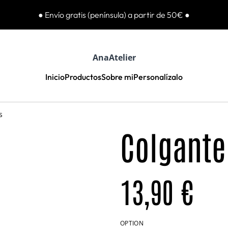
● Envío gratis (península) a partir de 50€ ●
AnaAtelier
Inicio
Productos
Sobre mi
Personalízalo
s
Colgante
13,90 €
OPTION