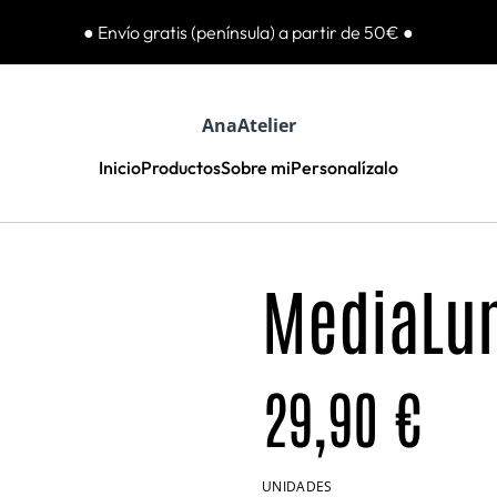
● Envío gratis (península) a partir de 50€ ●
AnaAtelier
Inicio
Productos
Sobre mi
Personalízalo
MediaLu
29,90 €
UNIDADES