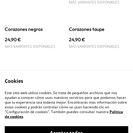
MÁS VARIANTES DISPONIBLES
Corazones negros
Corazones taupe
24,90 €
24,90 €
MÁS VARIANTES DISPONIBLES
MÁS VARIANTES DISPONIBLES
Cookies
Este sitio web utiliza cookies. Se trata de pequeños archivos que nos
Contacto
Términos legales
ayudan a conocer cómo usas nuestros servicios para que podamos hacer
Política de Privacidad
Política de cookies
que tu experiencia sea todavía mejor. Encontrarás más información sobre
estas cookies y podrás controlar cómo se usan haciendo clic en
"Configuración de cookies". También puedes consultar nuestra
Política
de cookies
.