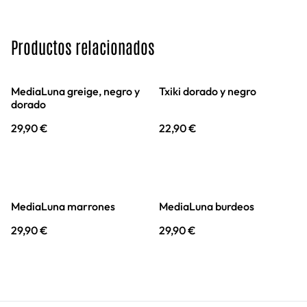
Productos relacionados
MediaLuna greige, negro y
Txiki dorado y negro
dorado
29,90 €
22,90 €
MediaLuna marrones
MediaLuna burdeos
29,90 €
29,90 €