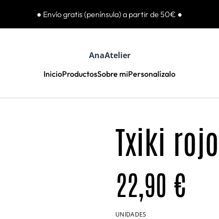
● Envío gratis (península) a partir de 50€ ●
AnaAtelier
Inicio
Productos
Sobre mi
Personalízalo
Txiki roj
22,90 €
UNIDADES